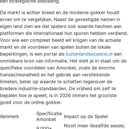
een strategische beslissing.
De markt is echter breed en de moderne gokker houdt
ervan om te vergelijken. Naast de gevestigde namen in
eigen land zien we dat spelers ook waarde hechten aan
platformen die internationaal hun sporen hebben verdiend.
Voor wie een compleet beeld wil krijgen van de actuele
markt en de voordelen van spelen buiten de lokale
beperkingen, is een portal als
buitenlandsecasino.nl
een
onmisbare bron van informatie. Het stelt je in staat om de
specifieke voordelen van Amonbet, zoals de enorme
transactiesnelheid en het gebrek aan verstikkende
limieten, beter op waarde te schatten tegenover de
bredere industrie-standaarden. De vrijheid om zelf te
bepalen hoe je speelt, is in 2026 immers het grootste
goed voor de online gokker.
Specificatie
Kenmerk
Impact op de Speler
Amonbet
Nooit meer dezelfde sessie;
9.000+