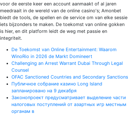
voor de eerste keer een account aanmaakt of al jaren
meedraait in de wereld van de online casino's; Amonbet
biedt de tools, de spellen en de service om van elke sessie
iets bijzonders te maken. De toekomst van online gokken
is hier, en dit platform leidt de weg met passie en
integriteit.
De Toekomst van Online Entertainment: Waarom
WinoRio in 2026 de Markt Domineert
Challenging an Arrest Warrant Dubai Through Legal
Counsel
OFAC Sanctioned Countries and Secondary Sanctions
Публичное собрание казино Long Island
запланировано на 9 декабря
Законопроект предусматривает выделение части
налоговых поступлений от азартных игр местным
органам в